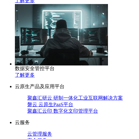
了解更多
数据安全管控平台
了解更多
云原生产品及应用平台
聚鑫汇研云 研制一体化工业互联网解决方案
磐云 云原生PaaS平台
聚鑫汇云印 数字化文印管理平台
云服务
云管理服务