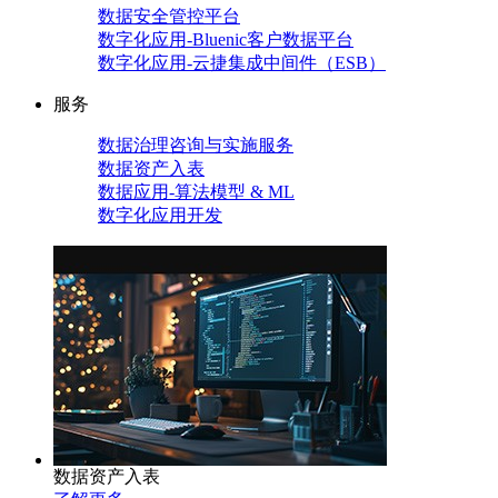
数据安全管控平台
数字化应用-Bluenic客户数据平台
数字化应用-云捷集成中间件（ESB）
服务
数据治理咨询与实施服务
数据资产入表
数据应用-算法模型 & ML
数字化应用开发
数据资产入表