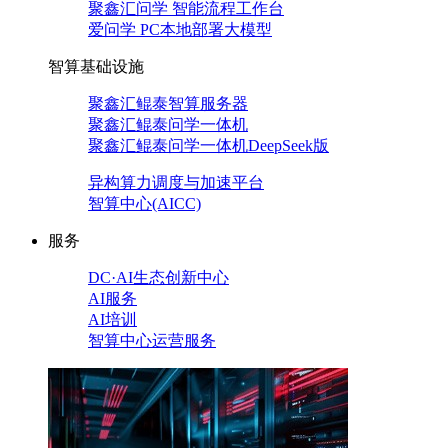
聚鑫汇问学 智能流程工作台
爱问学 PC本地部署大模型
智算基础设施
聚鑫汇鲲泰智算服务器
聚鑫汇鲲泰问学一体机
聚鑫汇鲲泰问学一体机DeepSeek版
异构算力调度与加速平台
智算中心(AICC)
服务
DC·AI生态创新中心
AI服务
AI培训
智算中心运营服务